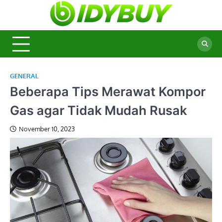
Skip
to
BidyBu
Majalah
content
Informasi
Terbaru
GENERAL
Beberapa Tips Merawat Kompor
Gas agar Tidak Mudah Rusak
November 10, 2023