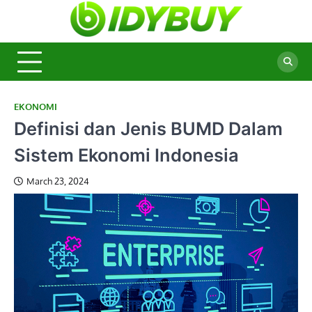
Skip
to
BidyBu
Majalah
content
Informasi
Terbaru
EKONOMI
Definisi dan Jenis BUMD Dalam
Sistem Ekonomi Indonesia
March 23, 2024