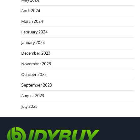
April 2024
March 2024
February 2024
January 2024
December 2023
November 2023
October 2023
September 2023
August 2023
July 2023