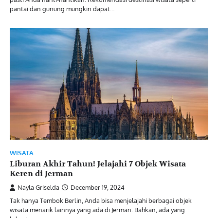
pantai dan gunung mungkin dapat…
WISATA
Liburan Akhir Tahun! Jelajahi 7 Objek Wisata
Keren di Jerman
Nayla Griselda
December 19, 2024
Tak hanya Tembok Berlin, Anda bisa menjelajahi berbagai objek
wisata menarik lainnya yang ada di Jerman. Bahkan, ada yang