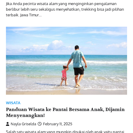
Jika Anda pecinta wisata alam yang menginginkan pengalaman
berlibur lebih seru sekaligus menyehatkan, trekking bisa jadi pilihan
terbaik. Jawa Timur…
WISATA
Panduan Wisata ke Pantai Bersama Anak, Dijamin
Menyenangkan!
Nayla Griselda
February 11, 2025
Salah satu wisata alam yang mungkin disukai oleh anak yaitu pantai.