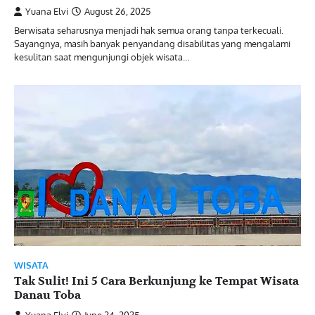
Yuana Elvi
August 26, 2025
Berwisata seharusnya menjadi hak semua orang tanpa terkecuali.
Sayangnya, masih banyak penyandang disabilitas yang mengalami
kesulitan saat mengunjungi objek wisata…
WISATA
Tak Sulit! Ini 5 Cara Berkunjung ke Tempat Wisata
Danau Toba