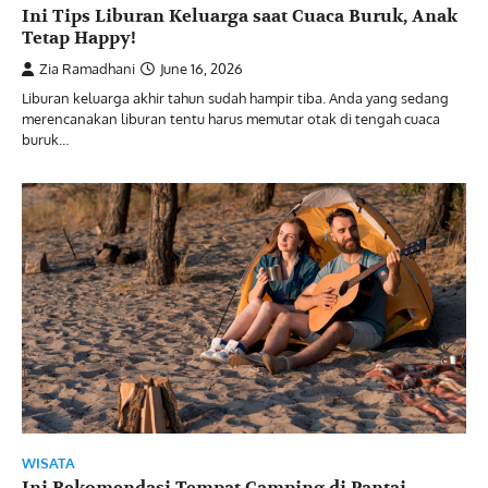
Ini Tips Liburan Keluarga saat Cuaca Buruk, Anak
Tetap Happy!
Zia Ramadhani
June 16, 2026
Liburan keluarga akhir tahun sudah hampir tiba. Anda yang sedang
merencanakan liburan tentu harus memutar otak di tengah cuaca
buruk…
WISATA
Ini Rekomendasi Tempat Camping di Pantai,