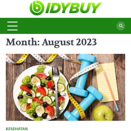
Skip
to
BidyBu
Majalah
content
Informasi
Terbaru
Month:
August 2023
KESEHATAN