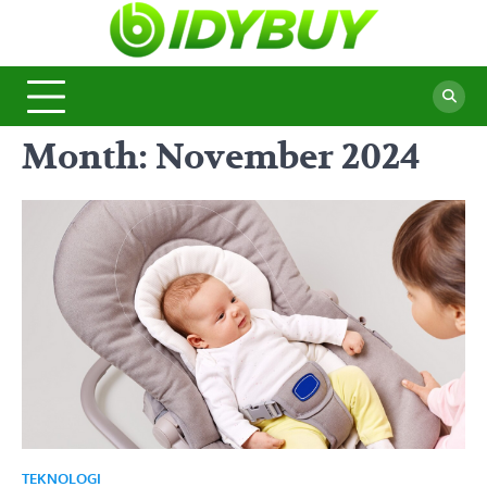
Skip
to
BidyBu
Majalah
content
Informasi
Terbaru
Month:
November 2024
TEKNOLOGI