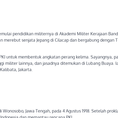
memulai pendidikan militernya di Akademi Militer Kerajaan Ban
gan merebut senjata Jepang di Cilacap dan bergabung dengan 
 PKI untuk membentuk angkatan perang kelima. Sayangnya, p
i militer lainnya, dan jasadnya ditemukan di Lubang Buaya. I
libata, Jakarta.
di Wonosobo, Jawa Tengah, pada 4 Agustus 1918. Setelah prokl
 Indonesia dan memantau rencana PKI.