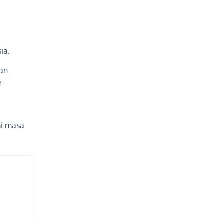
ia.
an.
e
i masa