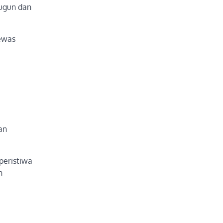
yugun dan
tewas
an
peristiwa
n