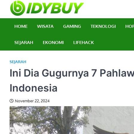
Skip
to
BidyBuy
Majalah Informasi T
content
HOME
WISATA
GAMING
TEKNOLOGI
HO
SEJARAH
EKONOMI
LIFEHACK
SEJARAH
Ini Dia Gugurnya 7 Pahla
Indonesia
November 22, 2024