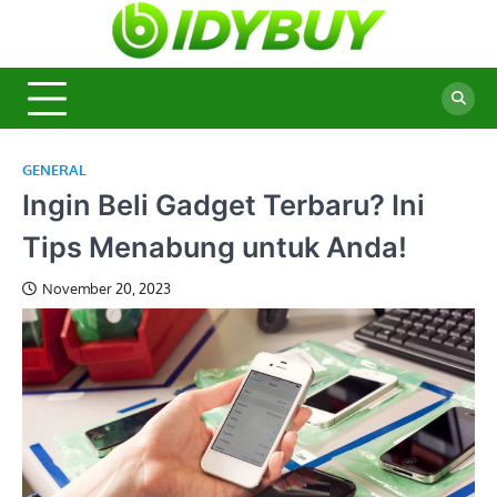
Skip
to
BidyBu
Majalah
content
Informasi
Terbaru
GENERAL
Ingin Beli Gadget Terbaru? Ini
Tips Menabung untuk Anda!
November 20, 2023