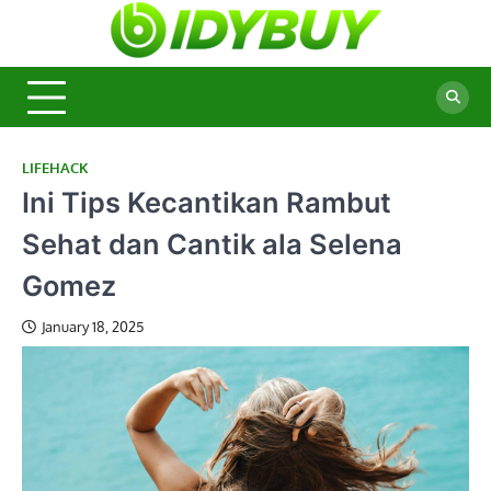
Skip
to
BidyBu
Majalah
content
Informasi
Terbaru
LIFEHACK
Ini Tips Kecantikan Rambut
Sehat dan Cantik ala Selena
Gomez
January 18, 2025