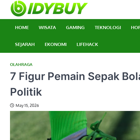
Skip
to
BidyBuy
Majalah Informasi T
content
HOME
WISATA
GAMING
TEKNOLOGI
HO
SEJARAH
EKONOMI
LIFEHACK
OLAHRAGA
7 Figur Pemain Sepak Bol
Politik
May 15, 2026