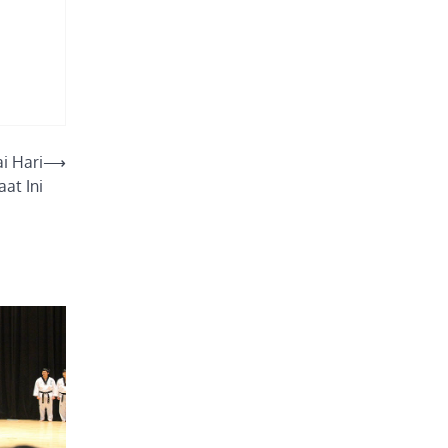
i Hari
⟶
aat Ini