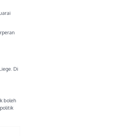
uarai
erperan
iege. Di
ak boleh
olitik