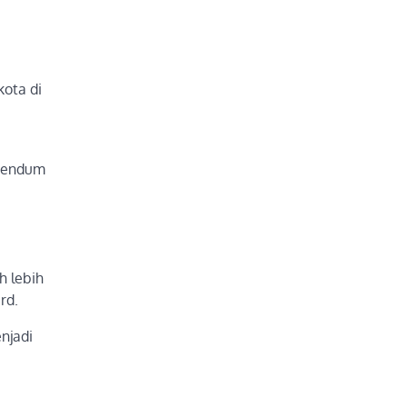
kota di
erendum
h lebih
rd.
njadi