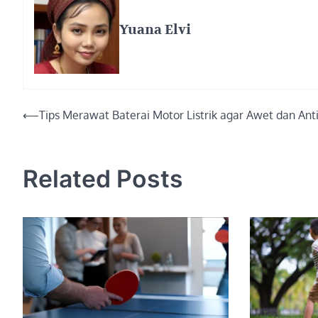
Yuana Elvi
Post
⟵
Tips Merawat Baterai Motor Listrik agar Awet dan Ant
navigation
Related Posts