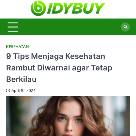
Skip
to
BidyBu
Majalah
content
Informasi
Terbaru
KESEHATAN
9 Tips Menjaga Kesehatan
Rambut Diwarnai agar Tetap
Berkilau
April 10, 2024