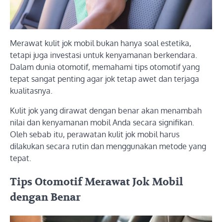
Merawat kulit jok mobil bukan hanya soal estetika,
tetapi juga investasi untuk kenyamanan berkendara.
Dalam dunia otomotif, memahami tips otomotif yang
tepat sangat penting agar jok tetap awet dan terjaga
kualitasnya.
Kulit jok yang dirawat dengan benar akan menambah
nilai dan kenyamanan mobil Anda secara signifikan.
Oleh sebab itu, perawatan kulit jok mobil harus
dilakukan secara rutin dan menggunakan metode yang
tepat.
Tips Otomotif Merawat Jok Mobil
dengan Benar