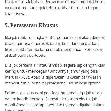
tidak merusak bahan. Perawatan dengan produk khusus
ini dapat membuat jok tetap terlihat baru dan terjaga
kualitasnya.
5. Perawatan Khusus
Jika jok mobil dilengkapi fitur pemanas, gunakan dengan
bijak agar tidak merusak bahan kulit. Jangan biarkan
fitur ini aktif terlalu lama untuk menghindari kerusakan
akibat panas berlebih.
Bila jok terkena air atau lembap, segera lap dengan kain
kering untuk mencegah tumbuhnya jamur yang bisa
merusak kulit. Apabila diperlukan, lakukan perawatan
menyeluruh di bengkel profesional untuk hasil optimal.
Perawatan khusus ini penting untuk menjaga jok tetap
dalam kondisi terbaik. Dengan perhatian ekstra, jok
mobil Anda bisa tetap awet dan nyaman dipakai dalam
jangka panjang.