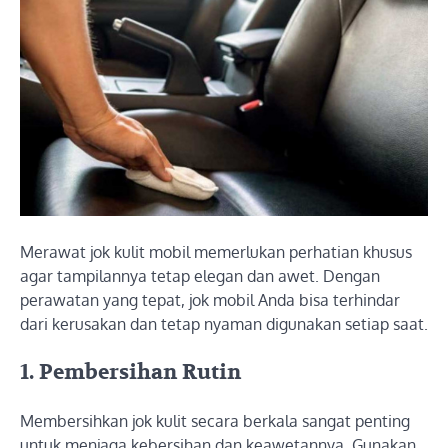
Merawat jok kulit mobil memerlukan perhatian khusus
agar tampilannya tetap elegan dan awet. Dengan
perawatan yang tepat, jok mobil Anda bisa terhindar
dari kerusakan dan tetap nyaman digunakan setiap saat.
1. Pembersihan Rutin
Membersihkan jok kulit secara berkala sangat penting
untuk menjaga kebersihan dan keawetannya. Gunakan