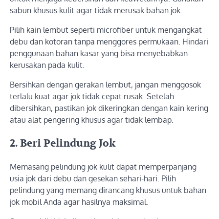
sabun khusus kulit agar tidak merusak bahan jok.
Pilih kain lembut seperti microfiber untuk mengangkat
debu dan kotoran tanpa menggores permukaan. Hindari
penggunaan bahan kasar yang bisa menyebabkan
kerusakan pada kulit.
Bersihkan dengan gerakan lembut, jangan menggosok
terlalu kuat agar jok tidak cepat rusak. Setelah
dibersihkan, pastikan jok dikeringkan dengan kain kering
atau alat pengering khusus agar tidak lembap.
2. Beri Pelindung Jok
Memasang pelindung jok kulit dapat memperpanjang
usia jok dari debu dan gesekan sehari-hari. Pilih
pelindung yang memang dirancang khusus untuk bahan
jok mobil Anda agar hasilnya maksimal.