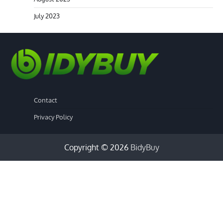
July 2023
Contact
Privacy Policy
Copyright © 2026
BidyBuy