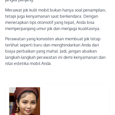
Merawat jok kulit mobil bukan hanya soal penampilan,
tetapi juga kenyamanan saat berkendara. Dengan
menerapkan tips otomotif yang tepat, Anda bisa
memperpanjang umur jok dan menjaga kualitasnya.
Perawatan yang konsisten akan membuat jok tetap
terlihat seperti baru dan menghindarkan Anda dari
biaya perbaikan yang mahal. Jadi, jangan abaikan
langkah-langkah perawatan ini demi kenyamanan dan
nilai estetika mobil Anda.