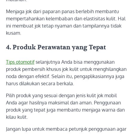
Menjaga jok dari paparan panas berlebih membantu
mempertahankan kelembaban dan elastisitas kulit. Hal
ini membuat jok tetap nyaman dan tampilannya tidak
kusam.
4. Produk Perawatan yang Tepat
Tips otomotif
selanjutnya Anda bisa menggunakan
produk pembersih khusus jok kulit untuk menghilangkan
noda dengan efektif. Selain itu, pengaplikasiannya juga
harus dilakukan secara berkala.
Pilih produk yang sesuai dengan jenis kulit jok mobil
Anda agar hasilnya maksimal dan aman. Penggunaan
produk yang tepat juga membantu menjaga warna dan
kilau kulit.
Jangan lupa untuk membaca petunjuk penggunaan agar