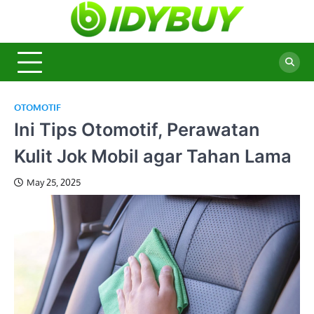
Skip
to
BidyBu
Majalah
content
Informasi
Terbaru
OTOMOTIF
Ini Tips Otomotif, Perawatan
Kulit Jok Mobil agar Tahan Lama
May 25, 2025