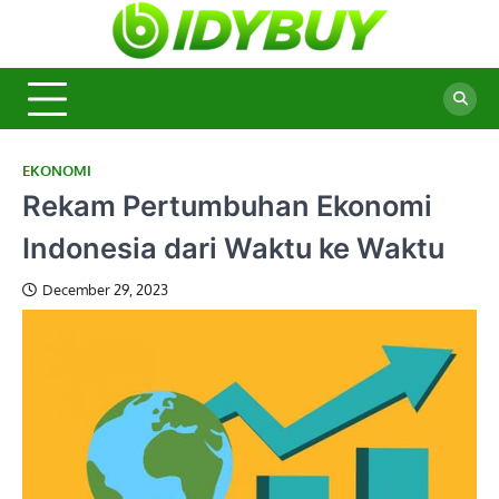
Skip
to
BidyBu
Majalah
content
Informasi
Terbaru
EKONOMI
Rekam Pertumbuhan Ekonomi
Indonesia dari Waktu ke Waktu
December 29, 2023