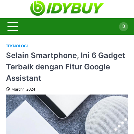
Skip
to
BidyBu
Majalah
content
Informasi
Terbaru
TEKNOLOGI
Selain Smartphone, Ini 6 Gadget
Terbaik dengan Fitur Google
Assistant
March 1, 2024