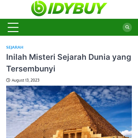
Skip
to
BidyBu
Majalah
content
Informasi
Terbaru
SEJARAH
Inilah Misteri Sejarah Dunia yang
Tersembunyi
August 13, 2023