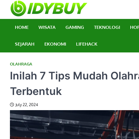
Skip
to
BidyBuy
Majalah Informasi T
content
HOME
WISATA
GAMING
TEKNOLOGI
HO
SEJARAH
EKONOMI
LIFEHACK
OLAHRAGA
Inilah 7 Tips Mudah Olah
Terbentuk
July 22, 2024