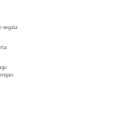
i segala
erta
agu
dengan