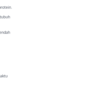
rotein.
 tubuh
rendah
waktu