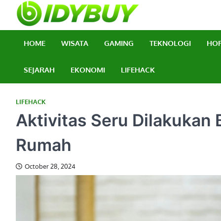
Skip
to
BidyBuy
Majalah Informasi T
content
HOME
WISATA
GAMING
TEKNOLOGI
HO
SEJARAH
EKONOMI
LIFEHACK
LIFEHACK
Aktivitas Seru Dilakukan
Rumah
October 28, 2024