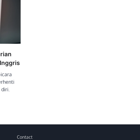
arian
Inggris
bicara
erhenti
diri.
Contact