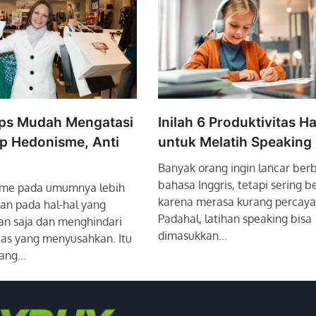
ips Mudah Mengatasi
Inilah 6 Produktivitas H
p Hedonisme, Anti
untuk Melatih Speaking 
Banyak orang ingin lancar ber
bahasa Inggris, tetapi sering b
isme pada umumnya lebih
karena merasa kurang percaya 
n pada hal-hal yang
Padahal, latihan speaking bisa
n saja dan menghindari
dimasukkan…
tas yang menyusahkan. Itu
rang…