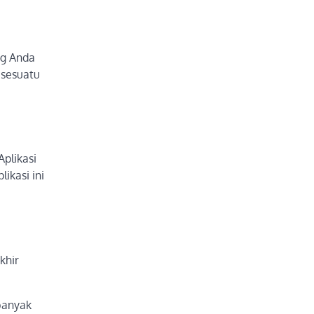
ng Anda
 sesuatu
Aplikasi
ikasi ini
khir
banyak