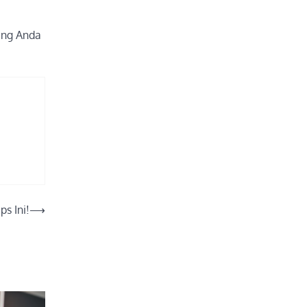
ang Anda
s Ini!
⟶